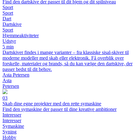
Find den dartskive der passer til dit hjem og dit spilniveau
Sport
Sport
Dart
Dartskive
Sport
Hjemmeaktiviteter
Udstyr
5 min
Dartskiver findes i mange varianter – fra klassiske sisal-skiver til
moderne modeller med skab eller elektronik. Få overblik over
forskelle, materialer og brands, så du kan vælge den dartskive, der
passer bedst til dit behov.
Asta Petersen
Asta
Petersen
03
Skab dine egne projekter med den rette symaskine
Find den symaskine der passer til dine kreative ambitioner
Interesser
Interesser
Symaskine
Syning
Hobby