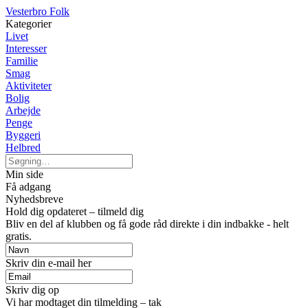
Vesterbro Folk
Kategorier
Livet
Interesser
Familie
Smag
Aktiviteter
Bolig
Arbejde
Penge
Byggeri
Helbred
Min side
Få adgang
Nyhedsbreve
Hold dig opdateret – tilmeld dig
Bliv en del af klubben og få gode råd direkte i din indbakke - helt
gratis.
Skriv din e-mail her
Skriv dig op
Vi har modtaget din tilmelding – tak