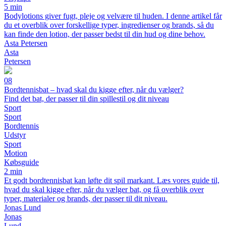
5 min
Bodylotions giver fugt, pleje og velvære til huden. I denne artikel får
du et overblik over forskellige typer, ingredienser og brands, så du
kan finde den lotion, der passer bedst til din hud og dine behov.
Asta Petersen
Asta
Petersen
08
Bordtennisbat – hvad skal du kigge efter, når du vælger?
Find det bat, der passer til din spillestil og dit niveau
Sport
Sport
Bordtennis
Udstyr
Sport
Motion
Købsguide
2 min
Et godt bordtennisbat kan løfte dit spil markant. Læs vores guide til,
hvad du skal kigge efter, når du vælger bat, og få overblik over
typer, materialer og brands, der passer til dit niveau.
Jonas Lund
Jonas
Lund