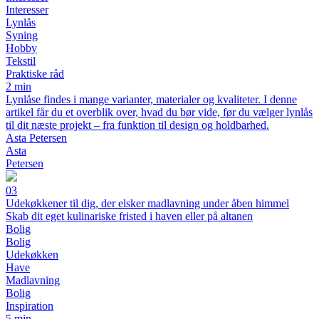
Interesser
Lynlås
Syning
Hobby
Tekstil
Praktiske råd
2 min
Lynlåse findes i mange varianter, materialer og kvaliteter. I denne
artikel får du et overblik over, hvad du bør vide, før du vælger lynlås
til dit næste projekt – fra funktion til design og holdbarhed.
Asta Petersen
Asta
Petersen
03
Udekøkkener til dig, der elsker madlavning under åben himmel
Skab dit eget kulinariske fristed i haven eller på altanen
Bolig
Bolig
Udekøkken
Have
Madlavning
Bolig
Inspiration
5 min