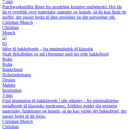
7 min
Patchworkstoffer åbner for uendelige kreative muligheder. Her får
du et overblik over materialer, mønstre og brands, så du kan finde de
stoffer, der passer bedst til dine projekter og din personlige stil.
Christian Munch
Christian
Munch
03
Idéer til bakkeborde – fra minimalistisk til klassisk
Skab fleksibilitet og stil i hjemmet med det rette bakkebord
Bolig
Bolig
Bakkebord
Boligindretning
Design
Møbler
Inspiration
3 min
Find inspiration til bakkeborde i alle stilarter – fra minimalistiske
metalborde til klassiske trædesigns. Artiklen guider dig gennem
materialer, funktioner og brands, så du kan vælge det bakkebord, der
passer bedst til dit hjem.
Christian Munch
Christian