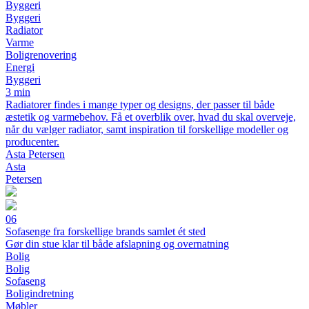
Byggeri
Byggeri
Radiator
Varme
Boligrenovering
Energi
Byggeri
3 min
Radiatorer findes i mange typer og designs, der passer til både
æstetik og varmebehov. Få et overblik over, hvad du skal overveje,
når du vælger radiator, samt inspiration til forskellige modeller og
producenter.
Asta Petersen
Asta
Petersen
06
Sofasenge fra forskellige brands samlet ét sted
Gør din stue klar til både afslapning og overnatning
Bolig
Bolig
Sofaseng
Boligindretning
Møbler