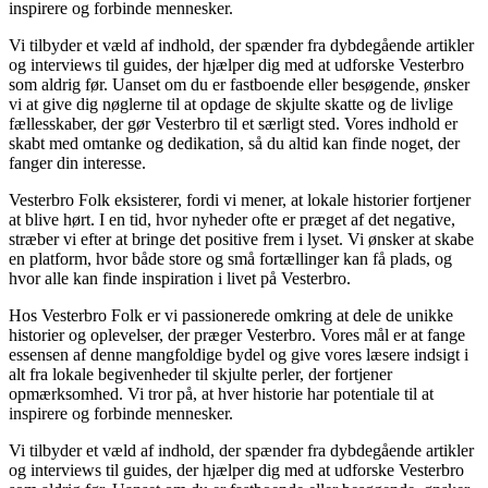
inspirere og forbinde mennesker.
Vi tilbyder et væld af indhold, der spænder fra dybdegående artikler
og interviews til guides, der hjælper dig med at udforske Vesterbro
som aldrig før. Uanset om du er fastboende eller besøgende, ønsker
vi at give dig nøglerne til at opdage de skjulte skatte og de livlige
fællesskaber, der gør Vesterbro til et særligt sted. Vores indhold er
skabt med omtanke og dedikation, så du altid kan finde noget, der
fanger din interesse.
Vesterbro Folk eksisterer, fordi vi mener, at lokale historier fortjener
at blive hørt. I en tid, hvor nyheder ofte er præget af det negative,
stræber vi efter at bringe det positive frem i lyset. Vi ønsker at skabe
en platform, hvor både store og små fortællinger kan få plads, og
hvor alle kan finde inspiration i livet på Vesterbro.
Hos Vesterbro Folk er vi passionerede omkring at dele de unikke
historier og oplevelser, der præger Vesterbro. Vores mål er at fange
essensen af denne mangfoldige bydel og give vores læsere indsigt i
alt fra lokale begivenheder til skjulte perler, der fortjener
opmærksomhed. Vi tror på, at hver historie har potentiale til at
inspirere og forbinde mennesker.
Vi tilbyder et væld af indhold, der spænder fra dybdegående artikler
og interviews til guides, der hjælper dig med at udforske Vesterbro