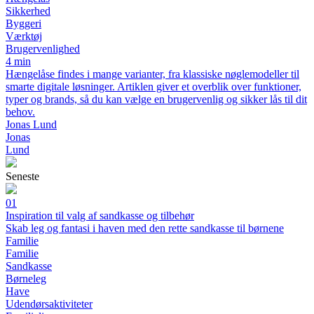
Sikkerhed
Byggeri
Værktøj
Brugervenlighed
4 min
Hængelåse findes i mange varianter, fra klassiske nøglemodeller til
smarte digitale løsninger. Artiklen giver et overblik over funktioner,
typer og brands, så du kan vælge en brugervenlig og sikker lås til dit
behov.
Jonas Lund
Jonas
Lund
Seneste
01
Inspiration til valg af sandkasse og tilbehør
Skab leg og fantasi i haven med den rette sandkasse til børnene
Familie
Familie
Sandkasse
Børneleg
Have
Udendørsaktiviteter