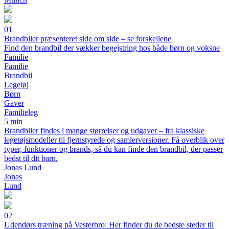
01
Brandbiler præsenteret side om side – se forskellene
Find den brandbil der vækker begejstring hos både børn og voksne
Familie
Familie
Brandbil
Legetøj
Børn
Gaver
Familieleg
5 min
Brandbiler findes i mange størrelser og udgaver – fra klassiske
legetøjsmodeller til fjernstyrede og samlerversioner. Få overblik over
typer, funktioner og brands, så du kan finde den brandbil, der passer
bedst til dit barn.
Jonas Lund
Jonas
Lund
02
Udendørs træning på Vesterbro: Her finder du de bedste steder til