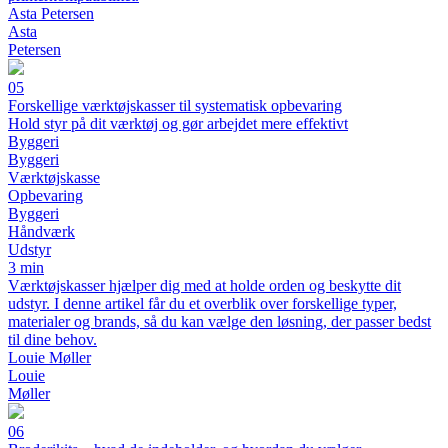
Asta Petersen
Asta
Petersen
05
Forskellige værktøjskasser til systematisk opbevaring
Hold styr på dit værktøj og gør arbejdet mere effektivt
Byggeri
Byggeri
Værktøjskasse
Opbevaring
Byggeri
Håndværk
Udstyr
3 min
Værktøjskasser hjælper dig med at holde orden og beskytte dit
udstyr. I denne artikel får du et overblik over forskellige typer,
materialer og brands, så du kan vælge den løsning, der passer bedst
til dine behov.
Louie Møller
Louie
Møller
06