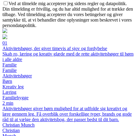
Ved at tilmelde mig accepterer jeg sidens regler og datapolitik.
Din tilmelding er frivillig, og du har altid mulighed for at trække den
tilbage. Ved tilmelding accepterer du vores betingelser og giver
samtykke til, at vi behandler dine oplysninger som beskrevet i vores
persondatapolitik.
01
Aktivitetsbøger, der giver timevis af sjov og fordybelse
Skab ro, læring og kreativ glæde med de rette aktivitetsbøger til børn
i alle aldre
Familie
Familie
Aktivitetsbøger
Børn
Kreativ leg
Læring
Familiehygge
2 min
Aktivitetsbøger giver børn mulighed for at udfolde sig kreativt og
lære gennem leg. Få overblik over forskellige typer, brands og gode
råd til at vælge den aktivitetsbog, der passer bedst til dit barn.
Christian Munch
Christian
Munch