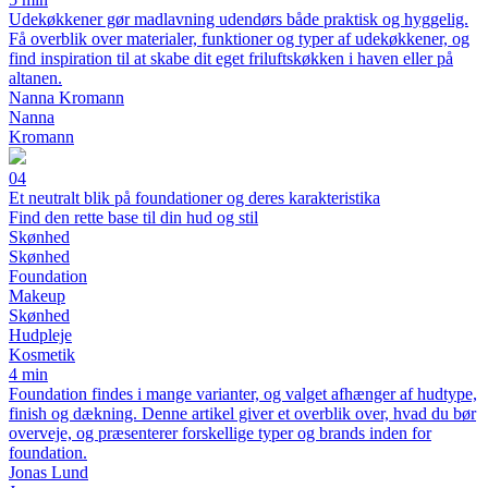
Udekøkkener gør madlavning udendørs både praktisk og hyggelig.
Få overblik over materialer, funktioner og typer af udekøkkener, og
find inspiration til at skabe dit eget friluftskøkken i haven eller på
altanen.
Nanna Kromann
Nanna
Kromann
04
Et neutralt blik på foundationer og deres karakteristika
Find den rette base til din hud og stil
Skønhed
Skønhed
Foundation
Makeup
Skønhed
Hudpleje
Kosmetik
4 min
Foundation findes i mange varianter, og valget afhænger af hudtype,
finish og dækning. Denne artikel giver et overblik over, hvad du bør
overveje, og præsenterer forskellige typer og brands inden for
foundation.
Jonas Lund