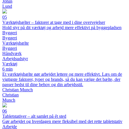
Jonas
Lund
05
Værktøjsbælter – faktorer at tage med i dine overvejelser
Hold styr på dit værktøj og arbejd mere effektivt på byggepladsen
Byggeri
Byggeri
Værktøjsbælte
Byggeri
Håndværk
Arbejdsudstyr
Værktøj
6 min
Et værktøjsbælte gør arbejdet lettere og mere effektivt. Læs om de
vigtigste faktorer, typer og brands, så du kan vælge det bælte, der
passer bedst til dine behov og din arbejdsstil.
Christian Munch
Christian
Munch
06
Tabletstativer – alt samlet på ét sted
Gør arbejdet og hverdagen mere fleksibel med det rette tabletstativ
Arbejde