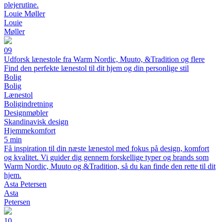
plejerutine.
Louie Møller
Louie
Møller
09
Udforsk lænestole fra Warm Nordic, Muuto, &Tradition og flere
Find den perfekte lænestol til dit hjem og din personlige stil
Bolig
Bolig
Lænestol
Boligindretning
Designmøbler
Skandinavisk design
Hjemmekomfort
5 min
Få inspiration til din næste lænestol med fokus på design, komfort
og kvalitet. Vi guider dig gennem forskellige typer og brands som
Warm Nordic, Muuto og &Tradition, så du kan finde den rette til dit
hjem.
Asta Petersen
Asta
Petersen
10