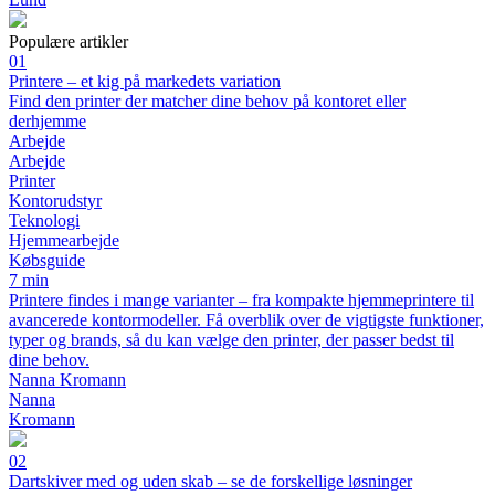
Populære artikler
01
Printere – et kig på markedets variation
Find den printer der matcher dine behov på kontoret eller
derhjemme
Arbejde
Arbejde
Printer
Kontorudstyr
Teknologi
Hjemmearbejde
Købsguide
7 min
Printere findes i mange varianter – fra kompakte hjemmeprintere til
avancerede kontormodeller. Få overblik over de vigtigste funktioner,
typer og brands, så du kan vælge den printer, der passer bedst til
dine behov.
Nanna Kromann
Nanna
Kromann
02
Dartskiver med og uden skab – se de forskellige løsninger