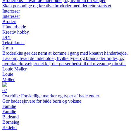
Broderikits – hvad de indeholder, og hvordan du vælger
Skab personlige og kreative broderier med det rette startsæt
Interesser
Interesser
Broderi
Håndarbejde
Kreativ hobby
DIY
Tekstilkunst
2 min
Broderikits gør det nemt at komme i gang med kreativt håndarbejde.
Læs om, hvad de indeholder, hvilke typer og brands der findes, og
hvordan du vælger det kit, der passer bedst til dit niveau og din stil.
Louie Møller
Louie
Møller
07
Overblik: Forskellige mærker og typer af badeænder
Gør badet sjovere for både børn og voksne
Familie
Familie
Badeand
Børneleg
Badetid