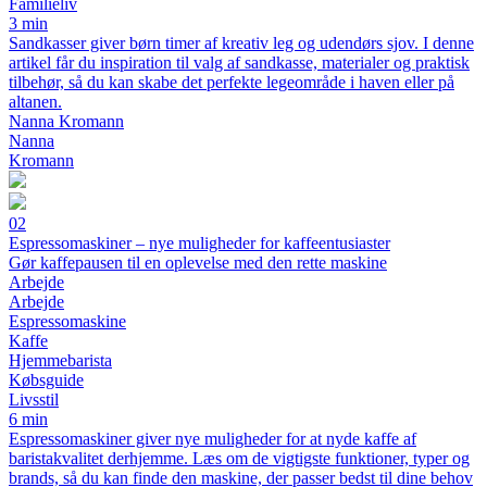
Familieliv
3 min
Sandkasser giver børn timer af kreativ leg og udendørs sjov. I denne
artikel får du inspiration til valg af sandkasse, materialer og praktisk
tilbehør, så du kan skabe det perfekte legeområde i haven eller på
altanen.
Nanna Kromann
Nanna
Kromann
02
Espressomaskiner – nye muligheder for kaffeentusiaster
Gør kaffepausen til en oplevelse med den rette maskine
Arbejde
Arbejde
Espressomaskine
Kaffe
Hjemmebarista
Købsguide
Livsstil
6 min
Espressomaskiner giver nye muligheder for at nyde kaffe af
baristakvalitet derhjemme. Læs om de vigtigste funktioner, typer og
brands, så du kan finde den maskine, der passer bedst til dine behov