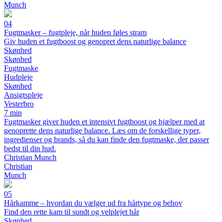
Munch
04
Fugtmasker – fugtpleje, når huden føles stram
Giv huden et fugtboost og genopret dens naturlige balance
Skønhed
Skønhed
Fugtmaske
Hudpleje
Skønhed
Ansigtspleje
Vesterbro
7 min
Fugtmasker giver huden et intensivt fugtboost og hjælper med at
genoprette dens naturlige balance. Læs om de forskellige typer,
ingredienser og brands, så du kan finde den fugtmaske, der passer
bedst til din hud.
Christian Munch
Christian
Munch
05
Hårkamme – hvordan du vælger ud fra hårtype og behov
Find den rette kam til sundt og velplejet hår
Skønhed