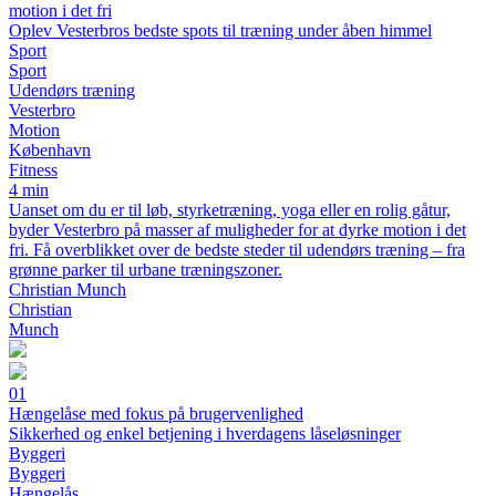
motion i det fri
Oplev Vesterbros bedste spots til træning under åben himmel
Sport
Sport
Udendørs træning
Vesterbro
Motion
København
Fitness
4 min
Uanset om du er til løb, styrketræning, yoga eller en rolig gåtur,
byder Vesterbro på masser af muligheder for at dyrke motion i det
fri. Få overblikket over de bedste steder til udendørs træning – fra
grønne parker til urbane træningszoner.
Christian Munch
Christian
Munch
01
Hængelåse med fokus på brugervenlighed
Sikkerhed og enkel betjening i hverdagens låseløsninger
Byggeri
Byggeri
Hængelås