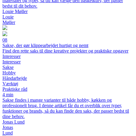
materialer og typer, så du kan vælge den basketkurv, der passer
bedst til dit behov.
Louie Møller
Louie
Møller
08
Sakse, der gør klippearbejdet hurtigt og nemt
Find den rette saks til dine kreative projekter og praktiske opgaver
Interesser
Interesser
Sakse
Hobby
Håndarbejde
Værktøj
Praktiske råd
4 min
Sakse findes i mange varianter til både hobby, køkken og
professionelt brug. I denne artikel får du et overblik over typer,
funktioner og brands, så du kan finde den saks, der passer bedst til
dine behov.
Jonas Lund
Jonas
Lund