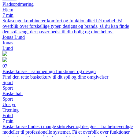
Pladsoptimering
Hjem
7 min
Sofasenge kombinerer komfort og funktionalitet i ét møbel. Få
overblik over forskellige typer, designs og brands, så du kan finde
den sofaseng, der passer bedst til din bolig og dine behov.
Jonas Lund
Jonas
Lund
07
Basketkurve – sammenlign funktioner og design
Find den rette basketkurv til dit spil og dine omgivelser
Sport
Sport
Basketball
Sport
Udstyr
Træning
Fritid
7 min
Basketkurve findes i mange størrelser og designs – fra børnevenlige
modeller til professionelle systemer. Få et overblik over funktioner,