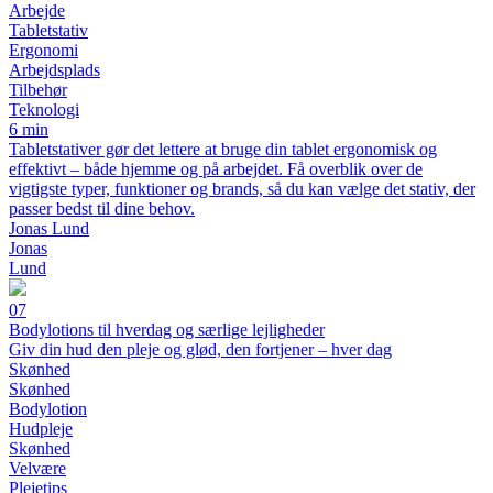
Arbejde
Tabletstativ
Ergonomi
Arbejdsplads
Tilbehør
Teknologi
6 min
Tabletstativer gør det lettere at bruge din tablet ergonomisk og
effektivt – både hjemme og på arbejdet. Få overblik over de
vigtigste typer, funktioner og brands, så du kan vælge det stativ, der
passer bedst til dine behov.
Jonas Lund
Jonas
Lund
07
Bodylotions til hverdag og særlige lejligheder
Giv din hud den pleje og glød, den fortjener – hver dag
Skønhed
Skønhed
Bodylotion
Hudpleje
Skønhed
Velvære
Plejetips