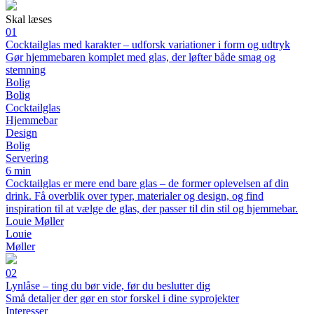
Skal læses
01
Cocktailglas med karakter – udforsk variationer i form og udtryk
Gør hjemmebaren komplet med glas, der løfter både smag og
stemning
Bolig
Bolig
Cocktailglas
Hjemmebar
Design
Bolig
Servering
6 min
Cocktailglas er mere end bare glas – de former oplevelsen af din
drink. Få overblik over typer, materialer og design, og find
inspiration til at vælge de glas, der passer til din stil og hjemmebar.
Louie Møller
Louie
Møller
02
Lynlåse – ting du bør vide, før du beslutter dig
Små detaljer der gør en stor forskel i dine syprojekter
Interesser