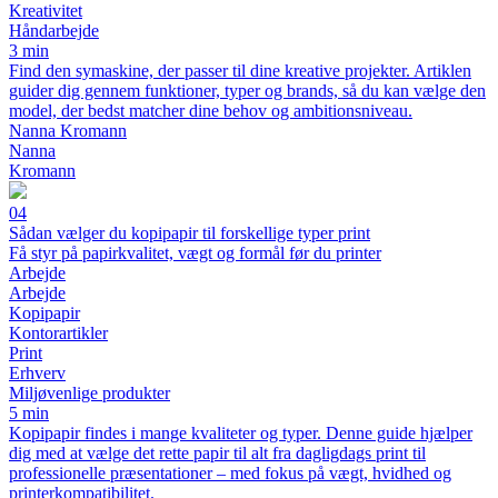
Kreativitet
Håndarbejde
3 min
Find den symaskine, der passer til dine kreative projekter. Artiklen
guider dig gennem funktioner, typer og brands, så du kan vælge den
model, der bedst matcher dine behov og ambitionsniveau.
Nanna Kromann
Nanna
Kromann
04
Sådan vælger du kopipapir til forskellige typer print
Få styr på papirkvalitet, vægt og formål før du printer
Arbejde
Arbejde
Kopipapir
Kontorartikler
Print
Erhverv
Miljøvenlige produkter
5 min
Kopipapir findes i mange kvaliteter og typer. Denne guide hjælper
dig med at vælge det rette papir til alt fra dagligdags print til
professionelle præsentationer – med fokus på vægt, hvidhed og
printerkompatibilitet.