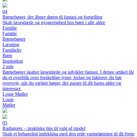
04
Børnebøger, der åbner døren til fantasi og fortælling
Skab læseglæde og nysgerrighed hos børn i alle aldre
Familie
Familie
Børnebøger
Læsning
Familieliv
Børn
Inspiration
2 min
Børnebøger skaber læseglæde og udvikler fantasi. I denne artikel får
du et overblik over forskellige typer, forlag og faktorer, du bør
overveje, når du vælger bøger, der passer til dit barns alder og
interesser.
Louie Møller
Louie
Møller
05
Radiatorer – praktiske tips til valg af model
Skab et behageligt indeklima med den rette varmeløsning til dit hjem