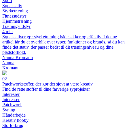
Sport
Squatstativ
Styrketræning
Fitnessudstyr
Hjemmetræning
Træningsudstyr
4 min
Squatstativer gør styrketræning både sikker og effektiv. I denne
artikel får du et overblik over typer, funktioner og brands, så du kan
finde det stativ, der passer bedst til dit træningsniveau og dine
pladsforhold.
Nanna Kromann
Nanna
Kromann
02
Patchworkstoffer, der gør det sjovt at være kreativ
Find de rette stoffer til dine farverige syprojekter
Interesser
Interesser
Patchwork
Syning
Håndarbejde
Kreativ hobby
Stofforbrug