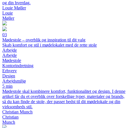
og din hverdag.
Louie Møller
Louie
Møller
03
Mødestole – overblik og inspiration til dit valg
Skab komfort og stil i mødelokalet med de rette stole
Arbejde
Arbejde
Mødestole
Kontorindretning
Erhverv
Design
Arbejdsmiljø
5 min
Mødestole skal kombinere komfort, funktionalitet og design. I denne
artikel får du et overblik over forskellige typer, materialer og brands,
så du kan finde de stole, der passer bedst til dit mødelokale og din
virksomheds stil.
Christian Munch
Christian
Munch