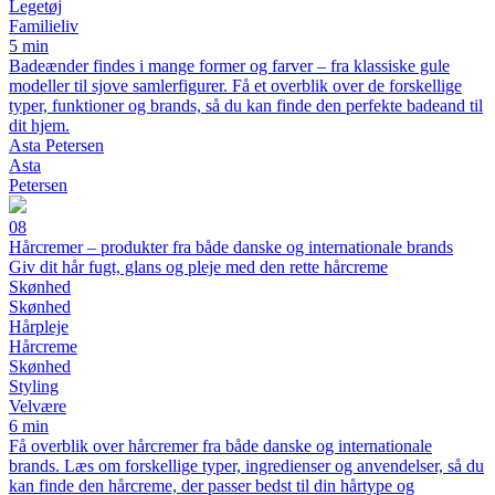
Legetøj
Familieliv
5 min
Badeænder findes i mange former og farver – fra klassiske gule
modeller til sjove samlerfigurer. Få et overblik over de forskellige
typer, funktioner og brands, så du kan finde den perfekte badeand til
dit hjem.
Asta Petersen
Asta
Petersen
08
Hårcremer – produkter fra både danske og internationale brands
Giv dit hår fugt, glans og pleje med den rette hårcreme
Skønhed
Skønhed
Hårpleje
Hårcreme
Skønhed
Styling
Velvære
6 min
Få overblik over hårcremer fra både danske og internationale
brands. Læs om forskellige typer, ingredienser og anvendelser, så du
kan finde den hårcreme, der passer bedst til din hårtype og