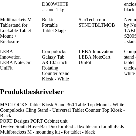
D300WHITE
enclos
- stand 1 kg
black
Multibrackets M
Belkin
StarTech.com
Neom
Tablestand for
Portable
STNDTBLTMOB
by Ne
Lockable Tablet
Tablet Stage
TABL
Mount +
S200
Enclosure
- stan
LEBA
Compulocks
LEBA Innovation
Comp
Innovation
Galaxy Tab
LEBA NoteCart
stand 
LEBA NoteCart
A8 10.5-inch
UniFit
tablet
UniFit
Rotating
enclos
Counter Stand
white
Kiosk - White
Produktbeskrivelser
MACLOCKS Tablet Kiosk Stand 360 Table Top Mount - White
Compulocks Cling Stand - Universal Tablet Counter Top Kiosk -
Black
PORT Designs PORT Cabinet unit
Twelve South HoverBar Duo for iPad - flexible arm for all iPads
Multibrackets M - mounting kit - for tablet - black