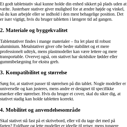
Et godt tabletstativ skal kunne holde din enhed sikkert på plads uden at
vælte. Justerbare stativer giver mulighed for at ændre højde og vinkel,
så du kan arbejde eller se indhold i den mest behagelige position. Det
er især vigtigt, hvis du bruger tabletten i længere tid ad gangen.
2. Materiale og byggekvalitet
Tabletstativer findes i mange materialer – fra let plast til robust
aluminium. Metalstativer giver ofte bedre stabilitet og et mere
professionelt udtryk, mens plastmodeller kan være lettere og mere
transportable. Overvej også, om stativet har skridsikre fødder eller
gummibelægning for ekstra greb.
3. Kompatibilitet og størrelse
Sørg for, at stativet passer til størrelsen på din tablet. Nogle modeller er
universelle og kan justeres, mens andre er designet til specifikke
mærker eller størrelser. Hvis du bruger et cover, skal du sikre dig, at
stativet stadig kan holde tabletten korrekt.
4. Mobilitet og anvendelsesområde
Skal stativet stå fast på et skrivebord, eller vil du tage det med på
farten? Foldbare og lette modeller er ideelle til rejser, mens tungere