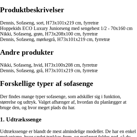
Produktbeskrivelser
Dennis, Sofaseng, sort, H73x101x219 cm, fyrretræ
Hoppekids ECO Luxury Juniorseng med sengehest 1/2 - 70x160 cm
Nikki, Sofaseng, grøn, H73x208x100 cm, fyrretræ
Dennis, Sofaseng, mørkegrå, H73x101x219 cm, fyrretræ
Andre produkter
Nikki, Sofaseng, hvid, H73x100x208 cm, fyrretræ
Dennis, Sofaseng, grå, H73x101x219 cm, fyrretræ
Forskellige typer af sofasenge
Der findes mange typer sofasenge, som adskiller sig i funktion,
størrelse og udtryk. Valget afhænger af, hvordan du planlægger at
bruge den, og hvor meget plads du har.
1. Udtrækssenge
Udtrækssenge er blandt de mest almindelige modeller. De har en enkel
mekanisme, hvor sædet trækkes frem, og ryglænet foldes ned, så du