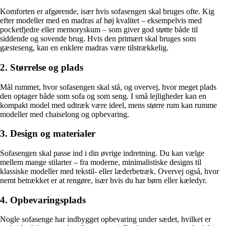
Komforten er afgørende, især hvis sofasengen skal bruges ofte. Kig
efter modeller med en madras af høj kvalitet – eksempelvis med
pocketfjedre eller memoryskum – som giver god støtte både til
siddende og sovende brug. Hvis den primært skal bruges som
gæsteseng, kan en enklere madras være tilstrækkelig.
2. Størrelse og plads
Mål rummet, hvor sofasengen skal stå, og overvej, hvor meget plads
den optager både som sofa og som seng. I små lejligheder kan en
kompakt model med udtræk være ideel, mens større rum kan rumme
modeller med chaiselong og opbevaring.
3. Design og materialer
Sofasengen skal passe ind i din øvrige indretning. Du kan vælge
mellem mange stilarter – fra moderne, minimalistiske designs til
klassiske modeller med tekstil- eller læderbetræk. Overvej også, hvor
nemt betrækket er at rengøre, især hvis du har børn eller kæledyr.
4. Opbevaringsplads
Nogle sofasenge har indbygget opbevaring under sædet, hvilket er