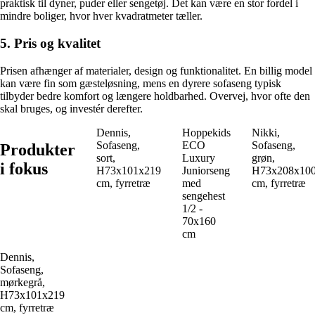
praktisk til dyner, puder eller sengetøj. Det kan være en stor fordel i
mindre boliger, hvor hver kvadratmeter tæller.
5. Pris og kvalitet
Prisen afhænger af materialer, design og funktionalitet. En billig model
kan være fin som gæsteløsning, mens en dyrere sofaseng typisk
tilbyder bedre komfort og længere holdbarhed. Overvej, hvor ofte den
skal bruges, og investér derefter.
Dennis,
Hoppekids
Nikki,
Sofaseng,
ECO
Sofaseng,
Produkter
sort,
Luxury
grøn,
i fokus
H73x101x219
Juniorseng
H73x208x10
cm, fyrretræ
med
cm, fyrretræ
sengehest
1/2 -
70x160
cm
Dennis,
Sofaseng,
mørkegrå,
H73x101x219
cm, fyrretræ