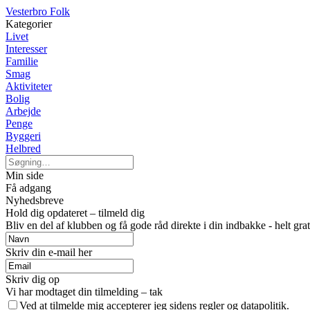
Vesterbro Folk
Kategorier
Livet
Interesser
Familie
Smag
Aktiviteter
Bolig
Arbejde
Penge
Byggeri
Helbred
Min side
Få adgang
Nyhedsbreve
Hold dig opdateret – tilmeld dig
Bliv en del af klubben og få gode råd direkte i din indbakke - helt grat
Skriv din e-mail her
Skriv dig op
Vi har modtaget din tilmelding – tak
Ved at tilmelde mig accepterer jeg sidens regler og datapolitik.