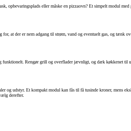
vask, opbevaringsplads eller måske en pizzaovn? Et simpelt modul med gr
 for, at der er nem adgang til strøm, vand og eventuelt gas, og tænk ove
funktionelt. Rengør grill og overflader jævnligt, og dæk køkkenet til 
aler og udstyr. Et kompakt modul kan fås til få tusinde kroner, mens eks
vælg derefter.