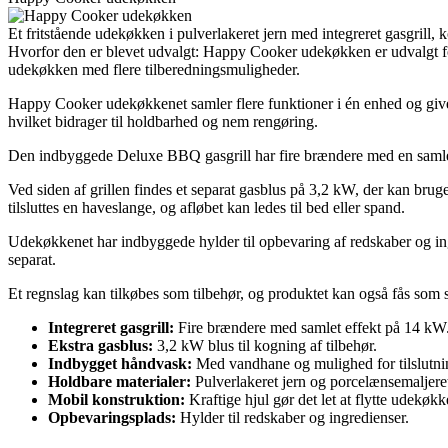
Et fritstående udekøkken i pulverlakeret jern med integreret gasgrill, 
Hvorfor den er blevet udvalgt: Happy Cooker udekøkken er udvalgt for 
udekøkken med flere tilberedningsmuligheder.
Happy Cooker udekøkkenet samler flere funktioner i én enhed og giver m
hvilket bidrager til holdbarhed og nem rengøring.
Den indbyggede Deluxe BBQ gasgrill har fire brændere med en samlet 
Ved siden af grillen findes et separat gasblus på 3,2 kW, der kan brug
tilsluttes en haveslange, og afløbet kan ledes til bed eller spand.
Udekøkkenet har indbyggede hylder til opbevaring af redskaber og ing
separat.
Et regnslag kan tilkøbes som tilbehør, og produktet kan også fås som 
Integreret gasgrill:
Fire brændere med samlet effekt på 14 kW
Ekstra gasblus:
3,2 kW blus til kogning af tilbehør.
Indbygget håndvask:
Med vandhane og mulighed for tilslutni
Holdbare materialer:
Pulverlakeret jern og porcelænsemaljeret g
Mobil konstruktion:
Kraftige hjul gør det let at flytte udekøkk
Opbevaringsplads:
Hylder til redskaber og ingredienser.