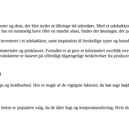
ter og dem, der blot nyder at tilbringe tid udendørs. Med et udekøkken
har en rummelig have eller en mindre altan, findes der løsninger, der pa
investerer i et udekøkken, samt inspiration til forskellige typer og bran
 materialer og prisklasser. Formålet er at give et informativt overblik ov
dukterne er baseret på offentligt tilgængelige beskrivelser fra producen
n
 og holdbarhed. Her er nogle af de vigtigste faktorer, du bør tage højd
beton er populære valg, da de tåler fugt og temperaturudsving. Hvis du v