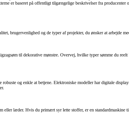
rne er baseret på offentligt tilgængelige beskrivelser fra producenter o
litet, brugervenlighed og de typer af projekter, du ønsker at arbejde med
igzagsøm til dekorative mønstre. Overvej, hvilke typer sømme du reelt
buste og enkle at betjene. Elektroniske modeller har digitale displays o
er.
 eller læder. Hvis du primært syr lette stoffer, er en standardmaskine t