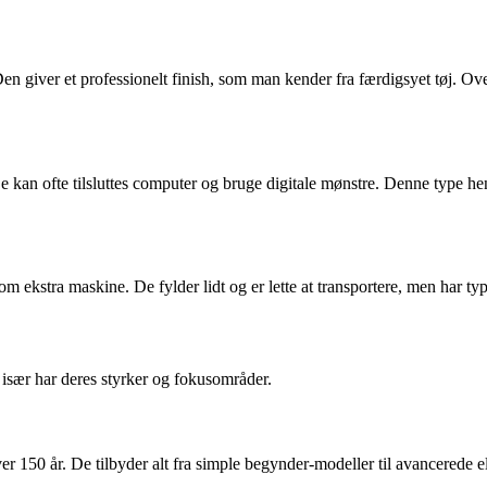
Den giver et professionelt finish, som man kender fra færdigsyet tøj. O
 kan ofte tilsluttes computer og bruge digitale mønstre. Denne type henve
om ekstra maskine. De fylder lidt og er lette at transportere, men har ty
sær har deres styrker og fokusområder.
er 150 år. De tilbyder alt fra simple begynder-modeller til avancerede e