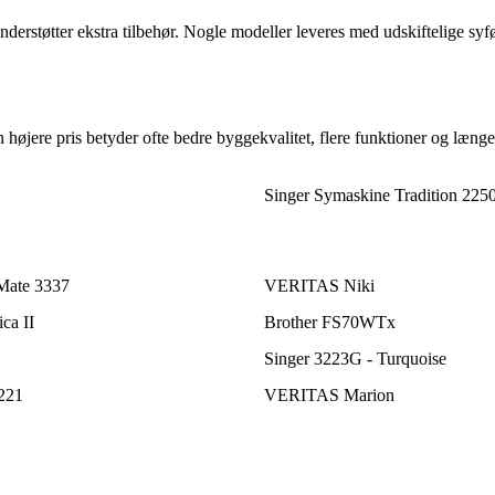
erstøtter ekstra tilbehør. Nogle modeller leveres med udskiftelige syfød
En højere pris betyder ofte bedre byggekvalitet, flere funktioner og læn
Singer Symaskine Tradition 225
Mate 3337
VERITAS Niki
ca II
Brother FS70WTx
Singer 3223G - Turquoise
221
VERITAS Marion