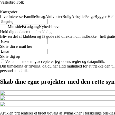
Vesterbro Folk
Kategorier
Livet
Interesser
Familie
Smag
Aktiviteter
Bolig
Arbejde
Penge
Byggeri
Hel
Min side
Få adgang
Nyhedsbreve
Hold dig opdateret – tilmeld dig
Bliv en del af klubben og få gode råd direkte i din indbakke - helt gratis
Skriv din e-mail her
Skriv dig op
Ved at tilmelde mig accepterer jeg sidens regler og datapolitik.
Din tilmelding er frivillig, og du har altid mulighed for at trække den 
persondatapolitik.
Skab dine egne projekter med den rette sy
Artiklen præsenterer et bredt udvalg af symaskiner i forskellige priskla