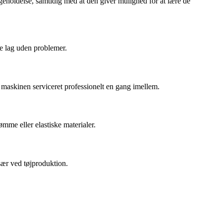
eholdelse, samtidig med at den giver mulighed for at lære de
re lag uden problemer.
 maskinen serviceret professionelt en gang imellem.
ømme eller elastiske materialer.
sær ved tøjproduktion.