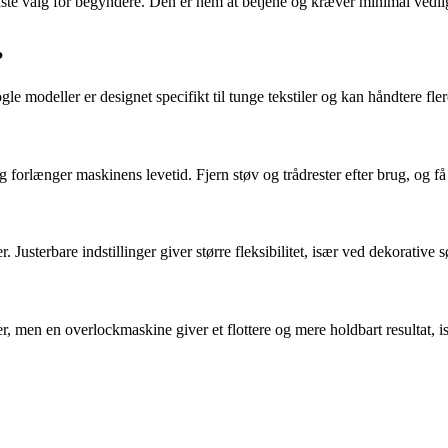
ste valg for begyndere. Den er nem at betjene og kræver minimal vedlig
?
 modeller er designet specifikt til tunge tekstiler og kan håndtere fle
orlænger maskinens levetid. Fjern støv og trådrester efter brug, og få
sterbare indstillinger giver større fleksibilitet, især ved dekorative s
, men en overlockmaskine giver et flottere og mere holdbart resultat, i