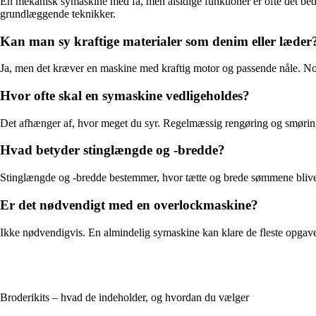
En mekanisk symaskine med få, men alsidige funktioner er ofte det bed
grundlæggende teknikker.
Kan man sy kraftige materialer som denim eller læder
Ja, men det kræver en maskine med kraftig motor og passende nåle. Nogle
Hvor ofte skal en symaskine vedligeholdes?
Det afhænger af, hvor meget du syr. Regelmæssig rengøring og smøring f
Hvad betyder stinglængde og -bredde?
Stinglængde og -bredde bestemmer, hvor tætte og brede sømmene bliver. Ju
Er det nødvendigt med en overlockmaskine?
Ikke nødvendigvis. En almindelig symaskine kan klare de fleste opgaver
Broderikits – hvad de indeholder, og hvordan du vælger