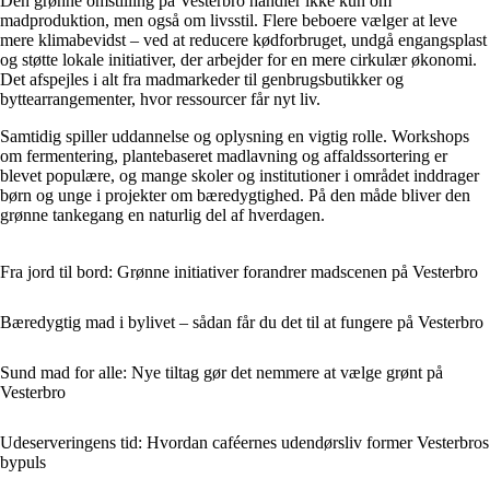
Den grønne omstilling på Vesterbro handler ikke kun om
madproduktion, men også om livsstil. Flere beboere vælger at leve
mere klimabevidst – ved at reducere kødforbruget, undgå engangsplast
og støtte lokale initiativer, der arbejder for en mere cirkulær økonomi.
Det afspejles i alt fra madmarkeder til genbrugsbutikker og
byttearrangementer, hvor ressourcer får nyt liv.
Samtidig spiller uddannelse og oplysning en vigtig rolle. Workshops
om fermentering, plantebaseret madlavning og affaldssortering er
blevet populære, og mange skoler og institutioner i området inddrager
børn og unge i projekter om bæredygtighed. På den måde bliver den
grønne tankegang en naturlig del af hverdagen.
Fra jord til bord: Grønne initiativer forandrer madscenen på Vesterbro
Bæredygtig mad i bylivet – sådan får du det til at fungere på Vesterbro
Sund mad for alle: Nye tiltag gør det nemmere at vælge grønt på
Vesterbro
Udeserveringens tid: Hvordan caféernes udendørsliv former Vesterbros
bypuls