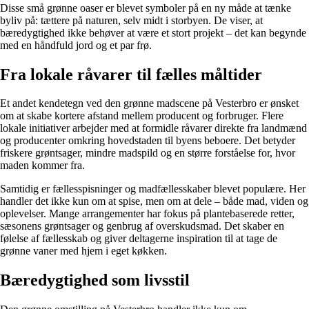
Disse små grønne oaser er blevet symboler på en ny måde at tænke
byliv på: tættere på naturen, selv midt i storbyen. De viser, at
bæredygtighed ikke behøver at være et stort projekt – det kan begynde
med en håndfuld jord og et par frø.
Fra lokale råvarer til fælles måltider
Et andet kendetegn ved den grønne madscene på Vesterbro er ønsket
om at skabe kortere afstand mellem producent og forbruger. Flere
lokale initiativer arbejder med at formidle råvarer direkte fra landmænd
og producenter omkring hovedstaden til byens beboere. Det betyder
friskere grøntsager, mindre madspild og en større forståelse for, hvor
maden kommer fra.
Samtidig er fællesspisninger og madfællesskaber blevet populære. Her
handler det ikke kun om at spise, men om at dele – både mad, viden og
oplevelser. Mange arrangementer har fokus på plantebaserede retter,
sæsonens grøntsager og genbrug af overskudsmad. Det skaber en
følelse af fællesskab og giver deltagerne inspiration til at tage de
grønne vaner med hjem i eget køkken.
Bæredygtighed som livsstil