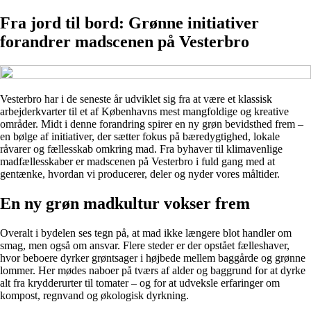
Fra jord til bord: Grønne initiativer
forandrer madscenen på Vesterbro
Vesterbro har i de seneste år udviklet sig fra at være et klassisk
arbejderkvarter til et af Københavns mest mangfoldige og kreative
områder. Midt i denne forandring spirer en ny grøn bevidsthed frem –
en bølge af initiativer, der sætter fokus på bæredygtighed, lokale
råvarer og fællesskab omkring mad. Fra byhaver til klimavenlige
madfællesskaber er madscenen på Vesterbro i fuld gang med at
gentænke, hvordan vi producerer, deler og nyder vores måltider.
En ny grøn madkultur vokser frem
Overalt i bydelen ses tegn på, at mad ikke længere blot handler om
smag, men også om ansvar. Flere steder er der opstået fælleshaver,
hvor beboere dyrker grøntsager i højbede mellem baggårde og grønne
lommer. Her mødes naboer på tværs af alder og baggrund for at dyrke
alt fra krydderurter til tomater – og for at udveksle erfaringer om
kompost, regnvand og økologisk dyrkning.